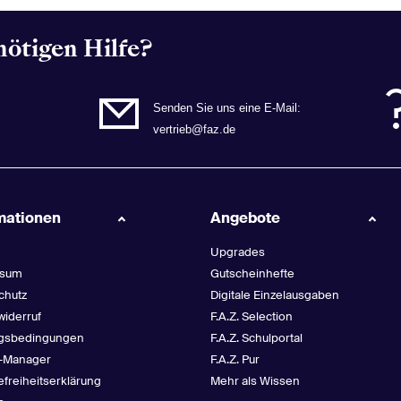
nötigen Hilfe?
Senden Sie uns eine E-Mail:
vertrieb@faz.de
mationen
Angebote
Upgrades
ssum
Gutscheinhefte
chutz
Digitale Einzelausgaben
widerruf
F.A.Z. Selection
gsbedingungen
F.A.Z. Schulportal
-Manager
F.A.Z. Pur
efreiheitserklärung
Mehr als Wissen