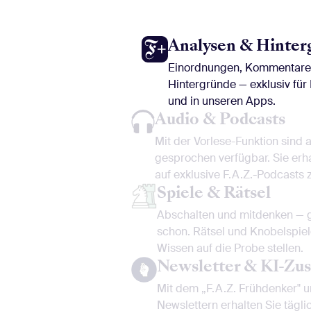
Analysen & Hinter
Einordnungen, Kommentare u
Hintergründe — exklusiv fü
und in unseren Apps.
Audio & Podcasts
Mit der Vorlese-Funktion sind al
gesprochen verfügbar. Sie erha
auf exklusive F.A.Z.-Podcasts 
Spiele & Rätsel
Abschalten und mitdenken — g
schon. Rätsel und Knobelspiel
Wissen auf die Probe stellen.
Newsletter & KI-Z
Mit dem „F.A.Z. Frühdenker" u
Newslettern erhalten Sie tägli