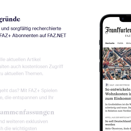
gründe
nd sorgfältig recherchierte
r FAZ+ Abonnenten auf FAZ.NET
le aktuellen Artikel
lten auch kostenlosen Zugriff
zu aktuellen Themen.
eht das? Mit FAZ+ Spielen
e, die entspannen und Ihr
usammenfassungen
nd weiteren exklusiven
ch die wichtigsten