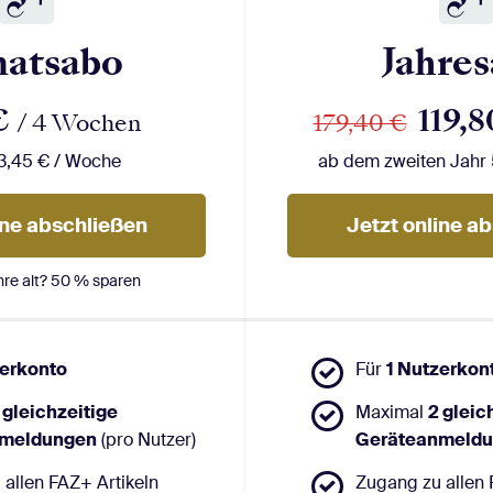
atsabo
Jahre
€
119,
/ 4 Wochen
179,40 €
3,45 € / Woche
ab dem zweiten Jahr 
ine abschließen
Jetzt online a
hre alt? 50 % sparen
zerkonto
Für
1 Nutzerkon
 gleichzeitige
Maximal
2 gleic
nmeldungen
(pro Nutzer)
Geräteanmeld
allen FAZ+ Artikeln
Zugang zu allen 