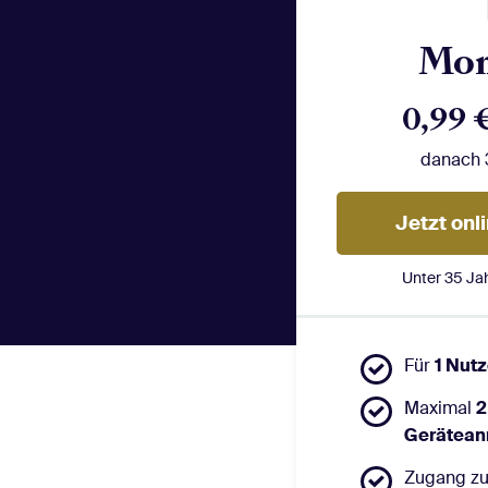
Mon
0,99 
danach 
Jetzt onl
Unter 35 Ja
Für
1 Nut
Maximal
2
Gerätea
Zugang zu 