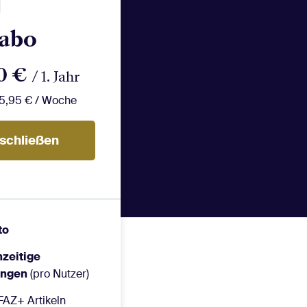
sabo
80 €
/ 1. Jahr
5,95 € / Woche
bschließen
to
hzeitige
ungen
(pro Nutzer)
FAZ+ Artikeln