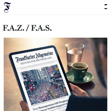
F.A.Z. / F.A.S.